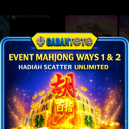
02 : 25 : 48
TUTUP
03 : 20 : 48
VIRGINIA NIGHT
FLORIDA MIDDAY
ILLINOIS MIDDAY
3670
1816
4883
02 : 55 : 48
TUTUP
TUTUP
TENNESSE MORNING
MARYLAND MIDDAY
SINGAPORE
5691
2497
9120
TUTUP
TUTUP
TUTUP
TOTOMACAU 13:00
TOTOMACAU 16:00
TOTOMACAU 19:00
0629
2900
0213
05 : 55 : 48
08 : 55 : 48
TUTUP
CHINA
JAPAN
TAIWAN
5761
1581
2470