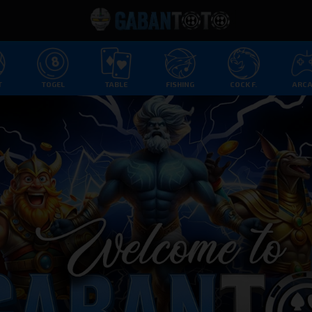
T
TOGEL
TABLE
FISHING
COCK F.
ARC