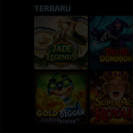
05 : 00 : 48
TUTUP
TERBARU
GEORGIA MIDDAY
VIRGINIA DAY
5765
9908
TUTUP
TUTUP
KENTUCKY EVENING
BULLSEYE
8131
9385
03 : 00 : 48
05 : 05 : 48
SYDNEY LOTTO
HONGKONG LOTTO
5224
8824
06 : 45 : 48
TUTUP
TOTOMACAU 00:00
CAMBODIA
9554
5762