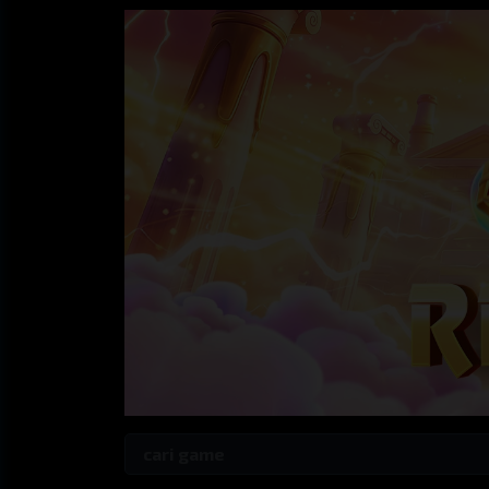
SYDNEY POOLS
HONGKONG POOLS
6199
8053
06 : 45 : 48
TUTUP
TOTOMACAU 22:00
TOTOMACAU 23:00
8103
6148
TUTUP
TUTUP
PCSO
TEXAS DAY
0497
7403
TUTUP
TUTUP
OREGON 12
NEW YORK MIDDAY
8891
8798