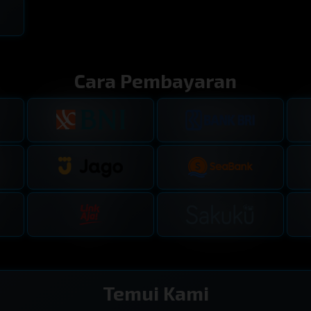
Cara Pembayaran
Temui Kami