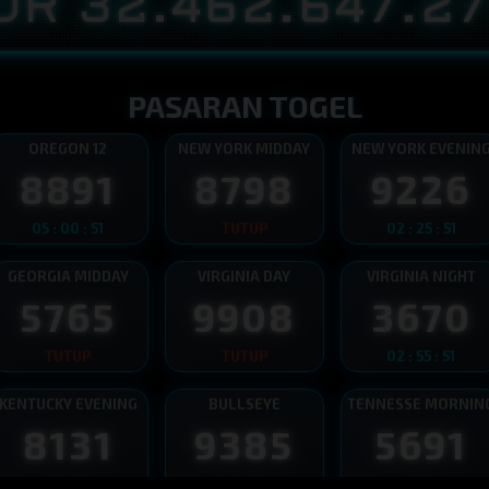
IDR 32.462.647.51
PASARAN TOGEL
OREGON 12
NEW YORK MIDDAY
NEW YORK EVENIN
8891
8798
9226
05 : 00 : 48
TUTUP
02 : 25 : 48
GEORGIA MIDDAY
VIRGINIA DAY
VIRGINIA NIGHT
5765
9908
3670
TUTUP
TUTUP
02 : 55 : 48
KENTUCKY EVENING
BULLSEYE
TENNESSE MORNIN
8131
9385
5691
03 : 00 : 48
05 : 05 : 48
TUTUP