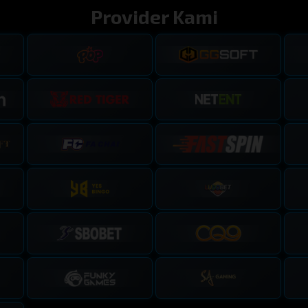
Provider Kami