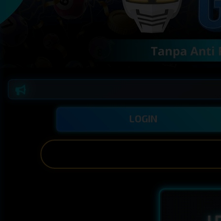
LOGIN