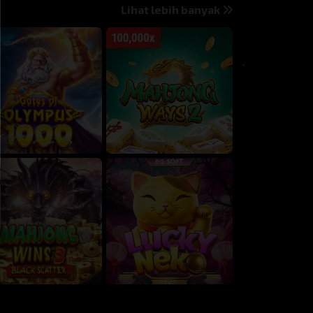
Lihat lebih banyak
TUTUP
TUTUP